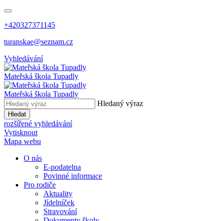
+420327371145
turanskae@seznam.cz
Vyhledávání
Mateřská škola
Tupadly
Mateřská škola
Tupadly
Hledaný výraz
Hledat
rozšířené vyhledávání
Vytisknout
Mapa webu
O nás
E-podatelna
Povinné informace
Pro rodiče
Aktuality
Jídelníček
Stravování
Dokumenty školy