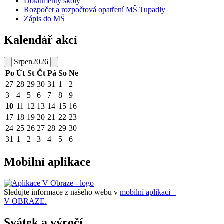
Dokumenty školy
Rozpočet a rozpočtová opatření MŠ Tupadly
Zápis do MŠ
Kalendář akcí
Srpen
2026
Po
Út
St
Čt
Pá
So
Ne
27
28
29
30
31
1
2
3
4
5
6
7
8
9
10
11
12
13
14
15
16
17
18
19
20
21
22
23
24
25
26
27
28
29
30
31
1
2
3
4
5
6
Mobilní aplikace
Sledujte informace z našeho webu v
mobilní aplikaci –
V OBRAZE.
Svátek a výročí